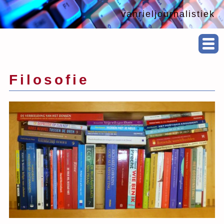
vanrieljournalistiek
Filosofie