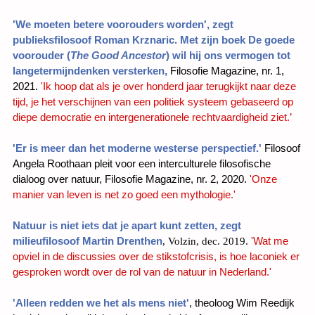
'We moeten betere voorouders worden', zegt
publieksfilosoof Roman Krznaric. Met zijn boek De goede
voorouder (
The Good Ancestor
) wil hij ons vermogen tot
langetermijndenken versterken,
Filosofie Magazine, nr. 1,
2021.
'Ik hoop dat als je over honderd jaar terugkijkt naar deze
tijd, je het verschijnen van een politiek systeem gebaseerd op
diepe democratie en inter­generationele rechtvaardigheid ziet.’
'Er is meer dan het moderne westerse perspectief.'
Filosoof
Angela Roothaan pleit voor een interculturele filosofische
dialoog over natuur, Filosofie Magazine, nr. 2, 2020.
'Onze
manier van leven is net zo goed een mythologie.'
Natuur is niet iets dat je apart kunt zetten, zegt
milieufilosoof Martin Drenthen
'Wat me
, Volzin, dec. 2019.
opviel in de discussies over de stikstofcrisis, is hoe laconiek er
gesproken wordt over de rol van de natuur in Nederland.'
'Alleen redden we het als mens niet'
,
theoloog Wim Reedijk