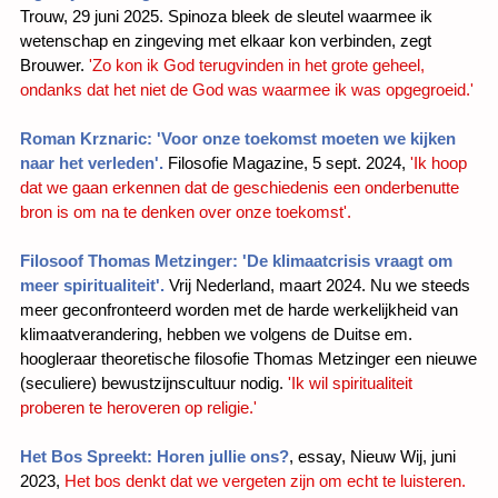
Trouw, 29 juni 2025. Spinoza bleek de sleutel waarmee ik
wetenschap en zingeving met elkaar kon verbinden, zegt
Brouwer.
'Zo kon ik God terugvinden in het grote geheel,
ondanks dat het niet de God was waarmee ik was opgegroeid.'
Roman Krznaric: 'Voor onze toekomst moeten we kijken
naar het verleden'.
Filosofie Magazine, 5 sept. 2024,
'Ik hoop
dat we gaan erkennen dat de geschiedenis een onderbenutte
bron is om na te denken over onze toekomst'.
Filosoof Thomas Metzinger: 'De klimaatcrisis vraagt om
meer spiritualiteit'.
Vrij Nederland, maart 2024. Nu we steeds
meer geconfronteerd worden met de harde werkelijkheid van
klimaatverandering, hebben we volgens de Duitse em.
hoogleraar theoretische filosofie Thomas Metzinger een nieuwe
(seculiere) bewustzijnscultuur nodig.
'Ik wil spiritualiteit
proberen te heroveren op religie.'
Het Bos Spreekt: Horen jullie ons?
, essay, Nieuw Wij, juni
2023,
Het bos denkt dat we vergeten zijn om echt te luisteren.