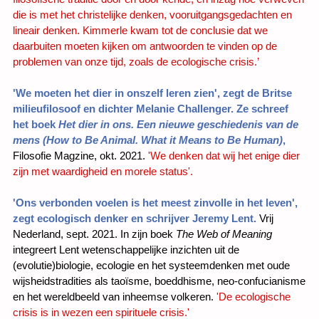
die is met het christelijke denken, vooruitgangsgedachten en
lineair denken. Kimmerle kwam tot de conclusie dat we
daarbuiten moeten kijken om antwoorden te vinden op de
problemen van onze tijd, zoals de ecologische crisis.’
'We moeten het dier in onszelf leren zien', zegt de Britse
milieufilosoof en dichter Melanie Challenger. Ze schreef
het boek
Het dier in ons. Een nieuwe geschiedenis van de
mens (How to Be Animal. What it Means to Be Human)
,
Filosofie Magzine, okt. 2021.
'We denken dat wij het enige dier
zijn met waardigheid en morele status'.
'Ons verbonden voelen is het meest zinvolle in het leven',
zegt ecologisch denker en schrijver Jeremy Lent.
Vrij
Nederland, sept. 2021. In zijn boek
The Web of Meaning
integreert Lent wetenschappelijke inzichten uit de
(evolutie)biologie, ecologie en het systeemdenken met oude
wijsheidstradities als taoïsme, boeddhisme, neo-confucianisme
en het wereldbeeld van inheemse volkeren.
'De ecologische
crisis is in wezen een spirituele crisis.'