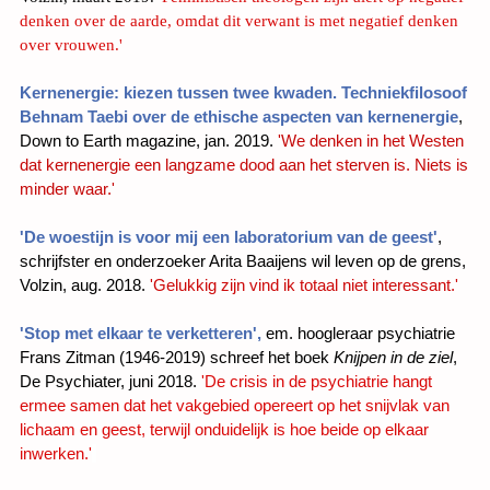
denken over de aarde, omdat dit verwant is met negatief denken
over vrouwen.'
Kernenergie: kiezen tussen twee kwaden. Techniekfilosoof
Behnam Taebi over de ethische aspecten van kernenergie
,
Down to Earth magazine, jan. 2019.
'We denken in het Westen
dat kernenergie een langzame dood aan het sterven is. Niets is
minder waar.'
'De woestijn is voor mij een laboratorium van de geest'
,
schrijfster en onderzoeker Arita Baaijens wil leven op de grens,
Volzin, aug. 2018.
'Gelukkig zijn vind ik totaal niet interessant.'
'Stop met elkaar te verketteren',
em. hoogleraar psychiatrie
Frans Zitman (1946-2019) schreef het boek
Knijpen in de ziel
,
De Psychiater, juni 2018.
'De crisis in de psychiatrie hangt
ermee samen dat het
vakgebied opereert op het snijvlak van
lichaam en geest, terwijl onduidelijk is hoe beide op elkaar
inwerken.'