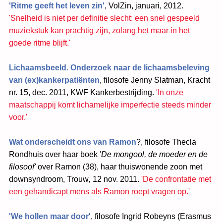
'
Ritme geeft het leven zin'
, VolZin, januari, 2012.
'Snelheid is niet per definitie slecht: een snel gespeeld
muziekstuk kan prachtig zijn, zolang het maar in het
goede ritme blijft.'
Lichaamsbeeld. Onderzoek naar de lichaamsbeleving
van (ex)kankerpatiënten
, filosofe Jenny Slatman, Kracht
nr. 15, dec. 2011, KWF Kankerbestrijding.
'In onze
maatschappij komt lichamelijke imperfectie steeds minder
voor.'
Wat onderscheidt ons van Ramon
?, filosofe Thecla
Rondhuis over haar boek '
De mongool, de moeder en de
filosoof'
over Ramon (38), haar thuiswonende zoon met
downsyndroom, Trouw
,
12 nov. 2011.
'De confrontatie met
een gehandicapt mens als Ramon roept vragen op.'
'We hollen maar door'
, filosofe Ingrid Robeyns (Erasmus