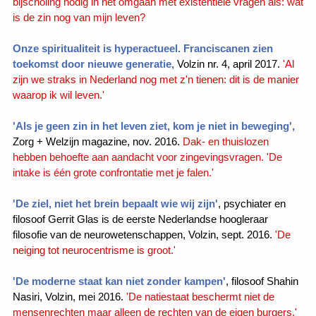
bijscholing nodig in het omgaan met existentiële vragen als: wat
is de zin nog van mijn leven?
Onze spiritualiteit is hyperactueel. Franciscanen zien
toekomst door nieuwe generatie,
Volzin nr. 4, april 2017.
'Al
zijn we straks in Nederland nog met z'n tienen: dit is de manier
waarop ik wil leven.'
'Als je geen zin in het leven ziet, kom je niet in beweging',
Zorg + Welzijn magazine, nov. 2016.
Dak- en thuislozen
hebben behoefte aan aandacht voor zingevingsvragen. 'De
intake is één grote confrontatie met je falen.'
'De ziel, niet het brein bepaalt wie wij zijn'
, psychiater en
filosoof Gerrit Glas is de eerste Nederlandse hoogleraar
filosofie van de neurowetenschappen, Volzin, sept. 2016.
'De
neiging tot neurocentrisme is groot.'
'De moderne staat kan niet zonder kampen'
,
filosoof Shahin
Nasiri, Volzin, mei 2016.
'De natiestaat beschermt niet de
mensenrechten maar alleen de rechten van de eigen burgers.'