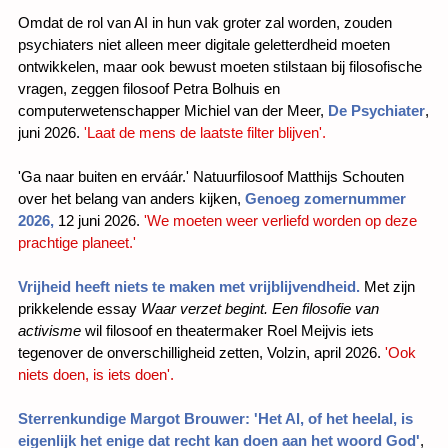
Omdat de rol van AI in hun vak groter zal worden, zouden
psychiaters niet alleen meer digitale geletterdheid moeten
ontwikkelen, maar ook bewust moeten stilstaan bij filosofische
vragen, zeggen filosoof Petra Bolhuis en
computerwetenschapper Michiel van der Meer,
De Psychiater
,
juni 2026.
'Laat de mens de laatste filter blijven'.
'Ga naar buiten en erváár.' Natuurfilosoof Matthijs Schouten
over het belang van anders kijken,
Genoeg zomernummer
2026,
12 juni 2026.
'We moeten weer verliefd worden op deze
prachtige planeet.'
Vrijheid heeft niets te maken met vrijblijvendheid.
Met zijn
prikkelende essay
Waar verzet begint. Een filosofie van
activisme
wil filosoof en theatermaker Roel Meijvis iets
tegenover de onverschilligheid zetten, Volzin, april 2026.
'Ook
niets doen, is iets doen'.
Sterrenkundige Margot Brouwer: 'Het Al, of het heelal, is
eigenlijk het enige dat recht kan doen aan het woord God'
,