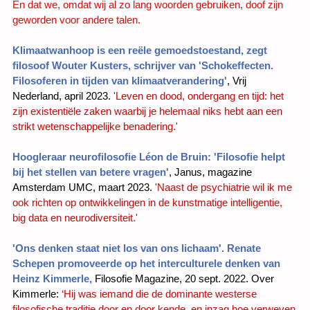
En dat we, omdat wij al zo lang woorden gebruiken, doof zijn
geworden voor andere talen.
Klimaatwanhoop is een reële gemoedstoestand, zegt
filosoof Wouter Kusters, schrijver van 'Schokeffecten.
Filosoferen in tijden van klimaatverandering'
, Vrij
Nederland, april 2023.
'Leven en dood, ondergang en tijd: het
zijn existentiële zaken waarbij je helemaal niks hebt aan een
strikt wetenschappelijke benadering.'
Hoogleraar neurofilosofie Léon de Bruin: 'Filosofie helpt
bij het stellen van betere vragen'
, Janus, magazine
Amsterdam UMC, maart 2023.
'Naast de psychiatrie wil ik me
ook richten op ontwikkelingen in de kunstmatige intelligentie,
big data en neurodiversiteit.'
'Ons denken staat niet los van ons lichaam'. Renate
Schepen promoveerde op het interculturele denken van
Heinz Kimmerle,
Filosofie Magazine, 20 sept. 2022. Over
Kimmerle:
‘Hij was iemand die de dominante westerse
filosofische traditie door en door kende, en inzag hoe verweven