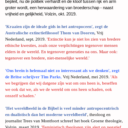
bepleit, nu de politiek verhardt en de kloof tussen rijk en arm
groter wordt, een herwaardering van broederschap - naast
vrijheid en gelijkheid, V
olzin, okt. 2019.
'Kraaien zijn de ideale gids in het antropoceen'
, zegt de
Australische extinctiefilosoof Thom van Dooren
, Vrij
Nederland, sept. 2019.
'Extinctie kun je niet los zien van bredere
ethische kwesties, zoals onze verplichtingen tegenover mensen
elders in de wereld. En tegenover generaties na ons. Maar ook:
tegenover een bredere, niet-menselijke wereld.'
'Ons brein is helemaal niet zo interessant als we denken', zegt
de Britse schrijver Tim Parks
,
Vrij Nederland, mei 2019.
'Als
we begrijpen dat wij datgene zíjn wat om ons heen is, beseffen
we ook dat we, als we de wereld om ons heen schaden, ook
onszelf schaden.'
'Het wereldbeeld in de Bijbel is veel minder antropocentrisch
en dualistisch dan het moderne wereldbeeld'
, t
heoloog en
journalist Trees van Montfoort schreef het boek Groene theologie,
Volzin, maart 2019.
'Feministisch theologen zijn alert op negatief