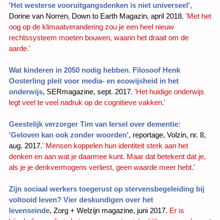
'Het westerse vooruitgangsdenken is niet universeel',
Dorine van Norren, Down to Earth Magazin, april 2018.
'Met het
oog op de klimaatverandering zou je een heel nieuw
rechtssysteem moeten bouwen, waarin het draait om de
aarde.'
Wat kinderen in 2050 nodig hebben. Filosoof Henk
Oosterling pleit voor media- en ecowijsheid in het
onderwijs
, SERmagazine, sept. 2017.
'Het huidige onderwijs
legt veel te veel nadruk op de cognitieve vakken.'
Geestelijk verzorger Tim van Iersel over dementie:
'Geloven kan ook zonder woorden'
, reportage, Volzin, nr. 8,
aug. 2017.
'
Mensen koppelen hun identiteit sterk aan het
denken en aan wat je daarmee kunt. Maar dat betekent dat je,
als je je denkvermogens verliest, geen waarde meer hebt.'
Zijn sociaal werkers toegerust op stervensbegeleiding bij
voltooid leven? Vier deskundigen over het
levenseinde
,
Zorg + Welzijn magazine, juni 2017.
Er is